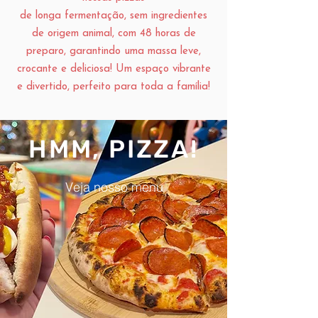
de longa fermentação, sem ingredientes
de origem animal, com 48 horas de
preparo, garantindo uma massa leve,
crocante e deliciosa! Um espaço vibrante
e divertido, perfeito para toda a família!
HMM, PIZZA!
Veja nosso menu